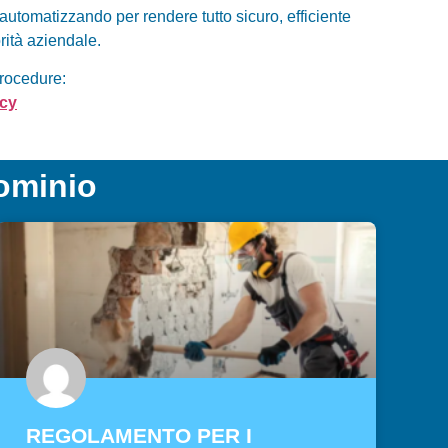
automatizzando per rendere tutto sicuro,
efficiente
orità aziendale.
procedure:
acy
dominio
REGOLAMENTO PER I