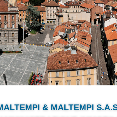
bili online in ogni
MALTEMPI & MALTEMPI S.A.S