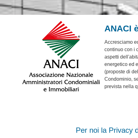
ANACI è 
Accresciamo ed 
continuo con i co
aspetti dell'ab
energetico ed e
(proposte di de
Condominio, sem
prevista nella 
Per noi la Privacy d