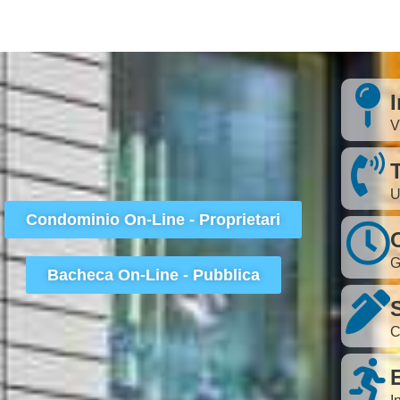
I
V
U
Condominio On-Line - Proprietari
G
Bacheca On-Line - Pubblica
S
C