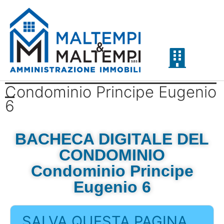
Condominio Principe Eugenio
MALTEMPI & MALTEMPI
Contatti e Utilità
Area Fornitori
Privacy Policy
6
BACHECA DIGITALE DEL
CONDOMINIO
Condominio Principe
Eugenio 6
SALVA QUESTA PAGINA